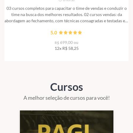
03 cursos completos para capacitar o time de vendas e conduzir o
time na busca dos melhores resultados. 02 cursos vendas: da
abordagem ao fechamento, com técnicas consagradas e testadas em
mais de 30 anos de experiência. 01 curso completo de Gerência:
5.0
domine os fundamentos da liderança e transforme o time de vendas
em campeões. De R$ 995 por R$ 699
699,00 ou
R$
12x R$
58,25
Cursos
A melhor seleção de cursos para você!