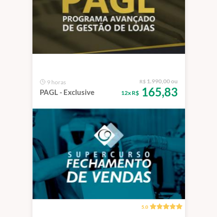
1.990,00 ou
9 horas
R$
165,83
PAGL - Exclusive
12x R$
5.0