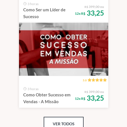
3 horas
399,00 ou
R$
Como Ser um Líder de
33,25
12x R$
Sucesso
5.0
3 horas
399,00 ou
R$
Como Obter Sucesso em
33,25
12x R$
Vendas - A Missão
VER TODOS