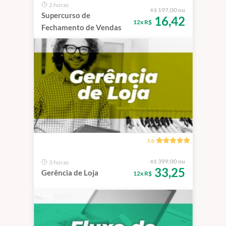
2 horas
197,00 ou
R$
Supercurso de
16,42
12x R$
Fechamento de Vendas
5.0
399,00 ou
3 horas
R$
33,25
Gerência de Loja
12x R$