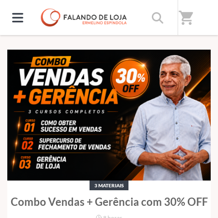
Nossos destaques
shopping_cart
Preços especiais por tempo limitado
3 MATERIAIS
Combo Vendas + Gerência com 30% OFF
8 horas