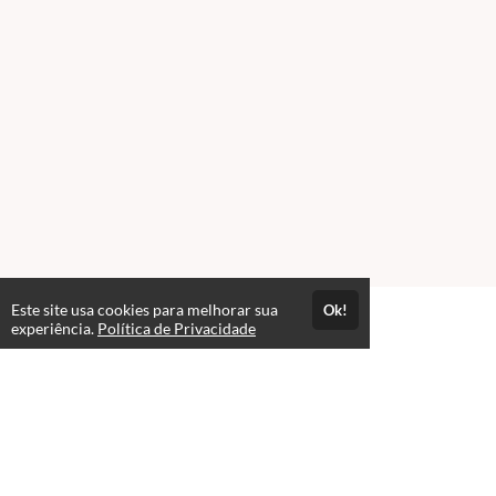
Este site usa cookies para melhorar sua
Ok!
experiência.
Política de Privacidade
FAQ
expand_more
1. Como faço a assinatura no Exclusive Premium?