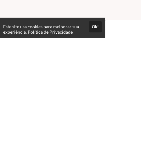
Este site usa cookies para melhorar sua
Ok!
experiência.
Política de Privacidade
Atendimento
Horário de atendimento das 08hs às 18hs.
+5567992703381
Fale Conosco
CNPJ: 08.040.168/0001-32
Páginas
Termos de Uso
Política de Privacidade