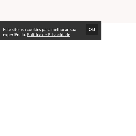
Este site usa cookies para melhorar sua
Ok!
experiência.
Política de Privacidade
Atendimento
Horário de atendimento das 08hs às 18hs.
+5567992703381
Fale Conosco
CNPJ: 08.040.168/0001-32
Páginas