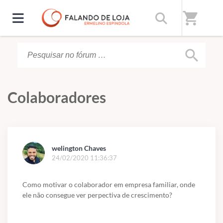
Início
/
Fórum
shopping_cart
search
Colaboradores
welington Chaves
24/02/2020 11:36:37
Como motivar o colaborador em empresa familiar, onde
ele não consegue ver perpectiva de crescimento?